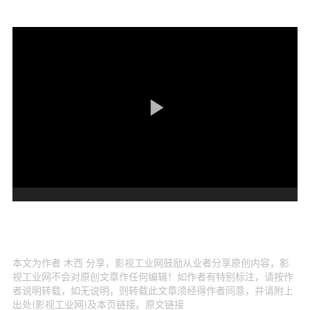
本文为作者 木西 分享，影视工业网鼓励从业者分享原创内容，影
视工业网不会对原创文章作任何编辑！如作者有特别标注，请按作
者说明转载，如无说明，则转载此文章须经得作者同意，并请附上
出处(影视工业网)及本页链接。原文链接