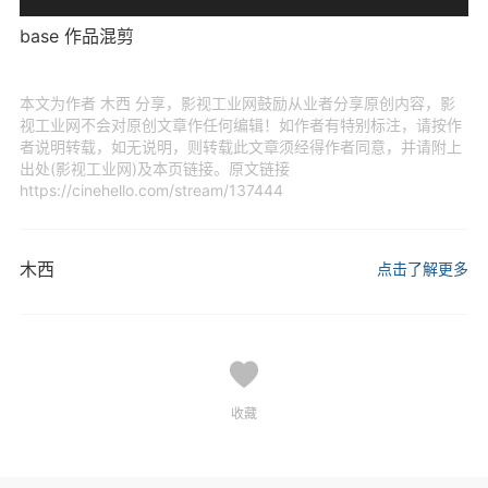
base 作品混剪
本文为作者 木西 分享，影视工业网鼓励从业者分享原创内容，影
视工业网不会对原创文章作任何编辑！如作者有特别标注，请按作
者说明转载，如无说明，则转载此文章须经得作者同意，并请附上
出处(影视工业网)及本页链接。原文链接
https://cinehello.com/stream/137444
木西
点击了解更多
收藏