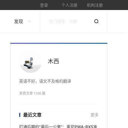
登录
个人注册
机构注册
发现
木西
英语不好，语文不及格的翻译
发表文章 1166 篇
最近文章
更多
打通后期的“最后一公里”：索尼PWA-RXS准