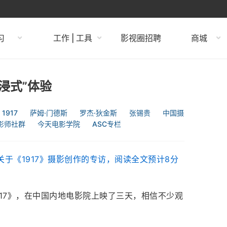
习
工作 | 工具
影视圈招聘
商城
沉浸式”体验
1917
萨姆·门德斯
罗杰·狄金斯
张锡贵
中国摄
影师社群
今天电影学院
ASC专栏
关于《1917》摄影创作的专访，阅读全文预计8分
917》，在中国内地电影院上映了三天，相信不少观
。