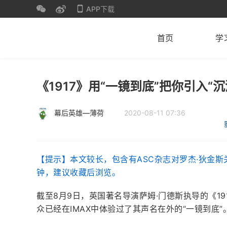
APP下载
首页
学
《1917》用“一镜到底”把你引入“
幕后英雄—薄荷
2020-08-11 07:36
【提示】本文较长，包含有ASC杂志对罗杰·狄金斯
钟，建议收藏后浏览。
截至8月9日，英国著名导演萨姆·门德斯执导的《1
众已经在IMAX中体验过了其声名在外的“一镜到底”