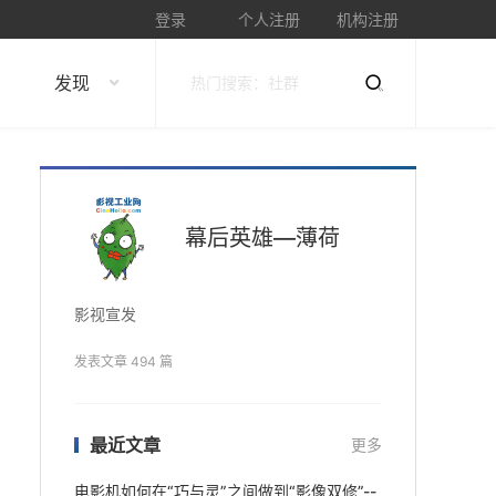
登录
个人注册
机构注册
发现
幕后英雄—薄荷
影视宣发
发表文章 494 篇
最近文章
更多
电影机如何在“巧与灵”之间做到“影像双修”--