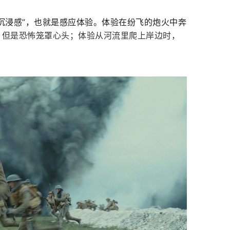
沉浸感”，也就是感应体验。体验在纷飞的炮火中奔
，但是恐怖笼罩心头；体验从河流里爬上岸边时，