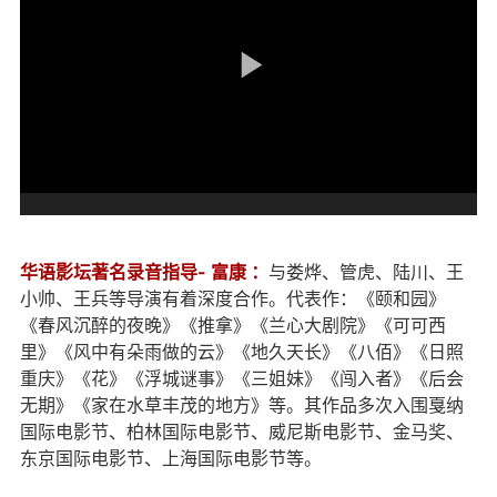
华语影坛著名录音指导- 富康 ：
与娄烨、管虎、陆川、王
小帅、王兵等导演有着深度合作。代表作：《颐和园》
《春风沉醉的夜晚》《推拿》《兰心大剧院》《可可西
里》《风中有朵雨做的云》《地久天长》《八佰》《日照
重庆》《花》《浮城谜事》《三姐妹》《闯入者》《后会
无期》《家在水草丰茂的地方》等。其作品多次入围戛纳
国际电影节、柏林国际电影节、威尼斯电影节、金马奖、
东京国际电影节、上海国际电影节等。