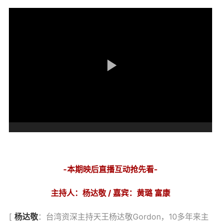
-本期映后直播互动抢先看-
主持人：杨达敬 / 嘉宾：黄璐 富康
[
杨达敬
：台湾资深主持天王杨达敬Gordon，10多年来主