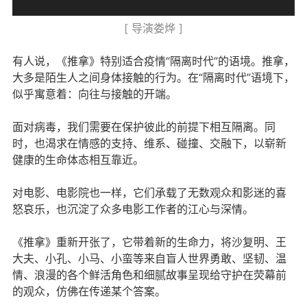
[ 导演娄烨 ]
有人说，《推拿》特别适合疫情“隔离时代”的语境。推拿，
大多是陌生人之间身体接触的行为。在“隔离时代”语境下，
似乎寓意着：向往与接触的开端。
面对病毒，我们需要在保护彼此的前提下相互隔离。同
时，也渴求在情感的支持、维系、碰撞、交融下，以崭新
健康的生命体态相互靠近。
对电影、电影院也一样，它们承载了无数观众和影迷的喜
怒哀乐，也沉淀了众多电影工作者的江心与深情。
《推拿》重新开张了，它带着新的生命力，将沙复明、王
大夫、小孔、小马、小蛮等来自盲人世界勇敢、坚韧、温
情、浪漫的各个鲜活角色和细腻故事呈现给守护在荧幕前
的观众，仿佛在传递某个答案。