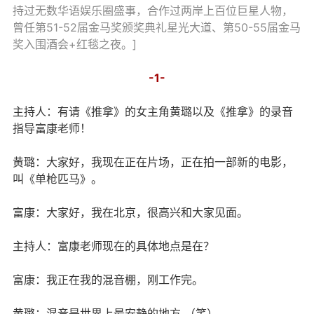
持过无数华语娱乐圈盛事，合作过两岸上百位巨星人物，
曾任第51-52届金马奖颁奖典礼星光大道、第50-55届金马
奖入围酒会+红毯之夜。]
-1-
主持人：有请《推拿》的女主角黄璐以及《推拿》的录音
指导富康老师！
黄璐：大家好，我现在正在片场，正在拍一部新的电影，
叫《单枪匹马》。
富康：大家好，我在北京，很高兴和大家见面。
主持人：富康老师现在的具体地点是在？
富康：我正在我的混音棚，刚工作完。
黄璐：混音是世界上最安静的地方 （笑）。