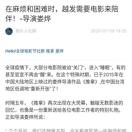
在麻烦和困难时，越发需要电影来陪
伴！-导演娄烨
制片人社群
2020-07-09 19:25
Hello!全球电影节社群
推拿
娄烨
全球疫情下，大部分电影院被迫“关门”，进入“睡眠”，有的
甚至官宣不再会“醒”来。在这个特殊时期，已于2015年在
中国大陆地区上映过的娄烨导演作品《推拿》,在中国台湾
地区低调地“重新开张”了！
时隔五年，《推拿》再次出现在大荧幕，触碰无数影迷的
回忆，也像是一份重新送给各位电影工作者的特别礼物。
正如导演娄烨所说：
“ 几个月前，我们还想像不到，今天看电影是一件麻烦和困