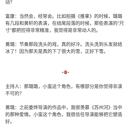
动？
富康：当然会，经常会。比如拍摄《推拿》的时候，璐璐
有几段和黄轩的表演，在结尾段落的时候，那些表演的“尺
寸”都把控得非常精准，我觉得是非常动人的。
黄璐：节奏那段洗头的戏，真的好冷。洗头洗到头发就结
冰了！因为那天是真的下了很大的雪，正好下雪。
-8-
主持人：那璐璐，小蛮这个角色，有哪部分是你觉得非演
不可的？
黄璐：之前娄烨导演的作品中，我很羡慕《苏州河》当中
的那种爱情。小蛮这个角色，我很信任导演能够把它塑造
好。