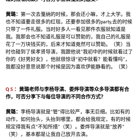
黄璐：
第一次去戛纳的时候，那会还小嘛，才上大学。我
也不知道要走很多的红毯，还要参加很多的party,去的时候
只带了一件礼服。当时好多人一看见那件衣服就知道是
我。我那会也不知道礼服是可以赞助的，我自己的礼服是
花了一万块钱买的，后来才知道竟然可以赞助。（笑）当
时也碰到了侯孝贤导演，我跟他说“我初中的时候就看过了
你的《好男好女》，他就很惊讶“初中就看？能看懂吗”，
我都没好意思说那个时候是因为喜欢伊能静看的。（笑）
Q 5 ：
黄璐老师与李杨导演、娄烨导演等众多导演都有合
作，可否分享下与每位导演的不同合作方式？
黄璐：
李杨导演就是“管”得比较严，事无巨细。比如有的
动作，如何抬头，头抬到哪里，都会给我规定，有的时候
规定得我有点“不知所措”（笑）。娄烨导演就是“放养”
（笑），基本都是让我自己放开去演。