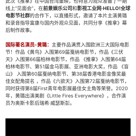
此次《推拿》在中国台湾重映，也特意为观众准备了一期
线上“见面会”，在
前景娱乐公司
和
影视工业网·HELLO!全球
电影节社群
的合作下，以直播形式，邀请了本片主演黄璐
和录音指导富康与国内外观众见面，共同分享《推拿》幕
后制作故事。
国际著名演员-黄璐：
主要作品满贯入围欧洲三大国际电影
节！作品《黄鸟》入围第69届戛纳电影节，作品《三伏
天》入围第66届柏林电影节，作品 《推拿》入围第64届
柏林电影节、第51届金马影展、亚洲电影大奖，作品 《盲
山》 入围第60届戛纳电影节、第38届香港电影金像奖最
佳女配角提名 ，作品《六欲天》入围第72届戛纳电影节，
同时获得第8届First青年电影展最佳女主角等荣誉。2020
年，黄璐出演美剧《Little Fires Everywhere》，合作演
员为奥斯卡影后瑞希·威瑟斯彭。