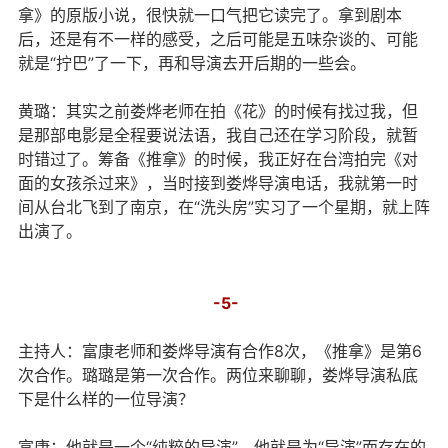
拿》的原版小说，很快就一口气把它读完了。拿到剧本
后，还是有不一样的感受，之后可能是五味杂谈的、可能
就是“拧巴”了一下，再和导演去开后期的一些会。
黄璐：其实之前娄烨老师在拍《花》的时候有找过我，但
是那部电影是全程要说法语，我自己还在学习阶段，就暂
时错过了。筹备《推拿》的时候，我正好在台湾拍完《对
面的女孩杀过来》，当时接到娄烨导演电话，我就第一时
间从台北飞到了南京，在“洗头房”实习了一个星期，就上阵
出演了。
-5-
主持人：富康老师和娄烨导演有合作8次，《推拿》是第6
次合作。璐璐是第一次合作。两位来聊聊，娄烨导演私底
下是什么样的一位导演？
富康：他就是一个“纯粹的导演”，他就是为“导演”而存在的