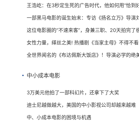
王浩屹：在3秒定生死的广告时代，他如何用“恰到
一部黑马电影的诞生始末：专访《扬名立万》导演
这位电影圈的“不速来客”，身兼三职、20天拍完
女性力量，缂丝之美! 热播剧《当家主母》不得不
全世界闻名的《布达佩斯大饭店》！导演必学的绝
中小成本电影
3万美元他拍了一部科幻片，还拿下了大奖
迪士尼越做越大，美国的中小影视公司却越来越难
中、小成本电影的困境与机遇