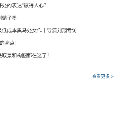
好处的表达”赢得人心？
刘循子墨
了极低成本黑马处女作丨导演刘翔专访
看的亮点！
美取景和构图都在这了！
查看更多 >