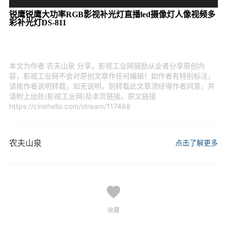
锐鹰
锐鹰大功率RGB影视补光灯直播led摄像灯人像视频多
彩补光灯DS-811
本文为作者 农夫山泉 分享，影视工业网鼓励从业者分享原创内
容，影视工业网不会对原创文章作任何编辑！如作者有特别标注，
请按作者说明转载，如无说明，则转载此文章须经得作者同意，并
请附上出处(影视工业网)及本页链接。原文链接
https://cinehello.com/stream/117488
农夫山泉
点击了解更多
收藏