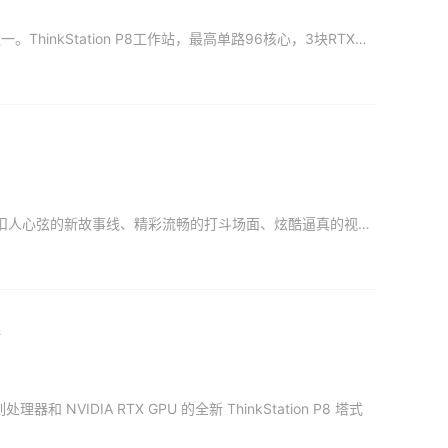
在强大的离心力下，F1车手的每一场比赛都在突破人类身体极限，是体魄最强健的运动员之一。ThinkStation P8工作站，最高单路96核心，3块RTX顶级专业显卡，突破极限驾驭如风。 #联
《功夫熊猫4》强势来袭，作为经典IP深受影迷喜爱，首映夺得北美单日和周末票房冠军。扣人心弦的新故事线、精彩流畅的打斗场面、炫酷逼真的视觉体验……正是这一大类动画电影的魅力所在。同样的，丰富的创意+卓越
器
器和 NVIDIA RTX GPU 的全新 ThinkStation P8 塔式