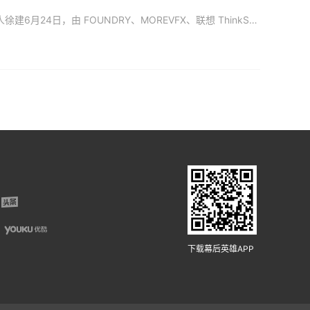
“视效是一个科技密集型、艺术创作密集型、劳动力密集型于一身的行业”--MOREVFX 创始人徐建6月24日，由 FOUNDRY、MOREVFX、联想 ThinkStation 和影视工业网联合发起的、
下载幕后英雄APP