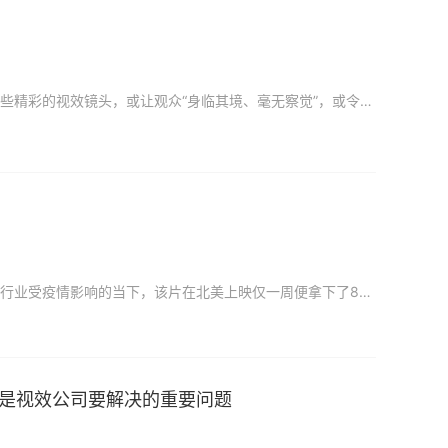
在全球范围内，越来越多的电影和电视剧通过 CG 技术，完成实拍无法达到的视觉效果。这些精彩的视效镜头，或让观众“身临其境、毫无察觉”，或令他们“叹为观止、津津乐道”。 要完成这些镜头，需要艺
在北美摘得票房冠军宝座的梦工厂年度动画大片《坏蛋联盟》终于要来内地了！在全球电影行业受疫情影响的当下，该片在北美上映仅一周便拿下了8710万美元的票房成绩实属不易，这也是2022年第一部拿到北美周票房
是视效公司要解决的重要问题