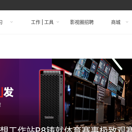
习
工作 | 工具
影视圈招聘
商城
联想工作站P8铸就体育赛事极致观