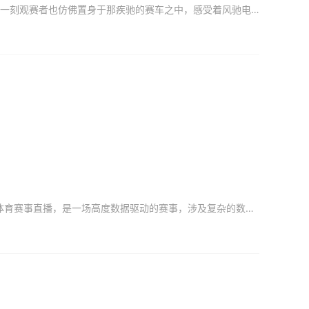
当红色信号熄灭，赛车引擎轰鸣，赛车手驾驶赛车疾驰而过，仿佛一道道闪电划破天际，那一刻观赛者也仿佛置身于那疾驰的赛车之中，感受着风驰电掣的快感，这正是F1的魅力之所在。今年，有近15亿全球观众在线观看F
近日，约20万车迷亲临上海国际赛车场，约15亿全球粉丝在线感受F1赛车的速度与激情。体育赛事直播，是一场高度数据驱动的赛事，涉及复杂的数据采集、信号传输与分发以及处理、导播工作。一场极致的观赛体验，更