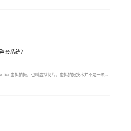
整套系统？
如果要问在过去的一年中，有什么能引起影视行业重点关注的技术，那肯定是 Virtual Production虚拟拍摄，也叫虚拟制片。虚拟拍摄技术并不是一项新的技术，《疾速备战》《权力的游戏》《西部世界》