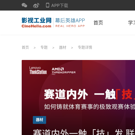
APP下载
首页
学
首页
>
专题
>
器材
>
专题详情
器材
赛道内外一触「技」发 