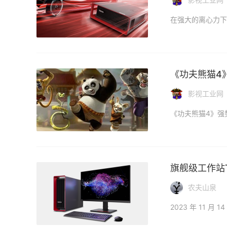
《功夫熊猫4》
影视工业网
旗舰级工作站T
农夫山泉
2023 年 11 月 