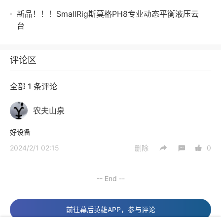
新品！！！SmallRig斯莫格PH8专业动态平衡液压云
台
评论区
全部 1 条评论
农夫山泉
好设备
2024/2/1 02:15
删除
0
-- End --
前往幕后英雄APP，参与评论