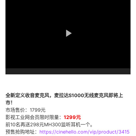
全新定义收音麦克风，麦拉达S1000无线麦克风即将上
市！
市场售价：1799元
影视工业网会员限时限量：
1299元
前10名再送298元MH300监听耳机一个。
预售抢购地址：
https://cinehello.com/vip/product/3415