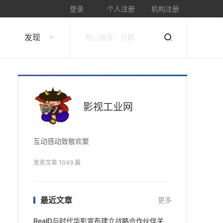
登录
个人注册
机构注册
发现
影视工业网
互动感动致敬欢聚
发表文章 1049 篇
最近文章
更多
RealD与时代华影宣布建立战略合作伙伴关