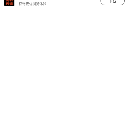
下载
获得更优浏览体验
END
本文为作者 适马电影镜头 分享，影视工业网鼓励从业者分享原创
内容，影视工业网不会对原创文章作任何编辑！如作者有特别标
注，请按作者说明转载，如无说明，则转载此文章须经得作者同
意，并请附上出处(影视工业网)及本页链接。原文链接
https://cinehello.com/stream/139872
适马电影镜头
点击了解更多