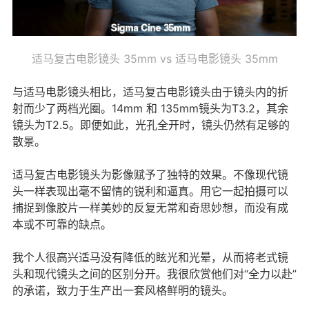
适马复古电影镜头 35mm vs 适马电影镜头 35mm
与适马电影镜头相比，适马复古电影镜头由于镜头内的折
射而少了两档光圈。14mm 和 135mm镜头为T3.2，其余
镜头为T2.5。即便如此，光孔全开时，镜头仍然有足够的
散景。
适马复古电影镜头为影像赋予了独特的效果。不像现代镜
头一样表现出毫不留情的锐利和逼真。用它一起拍摄可以
捕捉到像胶片一样美妙的反复无常和奇思妙想，而没有成
本或不可靠的缺点。
我个人很高兴适马没有降低的眩光和光晕，从而将老式镜
头和现代镜头之间的区别分开。我很欣赏他们对“全力以赴”
的承诺，致力于生产出一套风格鲜明的镜头。