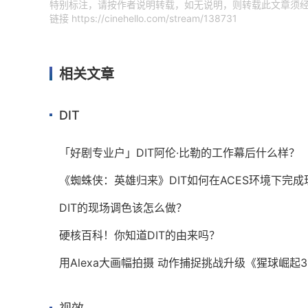
特别标注，请按作者说明转载，如无说明，则转载此文章须经
链接
https://cinehello.com/stream/138731
相关文章
DIT
「好剧专业户」DIT阿伦·比勒的工作幕后什么样？
《蜘蛛侠：英雄归来》DIT如何在ACES环境下完
DIT的现场调色该怎么做？
硬核百科！你知道DIT的由来吗？
用Alexa大画幅拍摄 动作捕捉挑战升级《猩球崛起