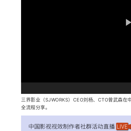
三界影业（SJWORKS）CEO刘杨、CTO曾武森
全流程分享。