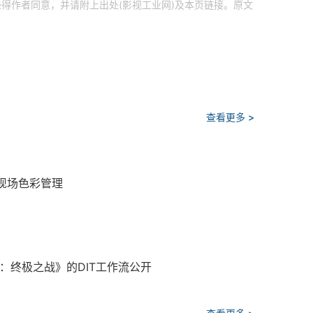
得作者同意，并请附上出处(影视工业网)及本页链接。原文
查看更多 >
成现场色彩管理
3：终极之战》的DIT工作流公开