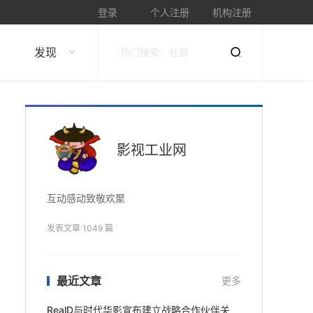
登录
个人注册
机构注册
发现
影视工业网
互动感动致敬欢聚
发表文章 1049 篇
最近文章
更多
RealD与时代华影宣布建立战略合作伙伴关