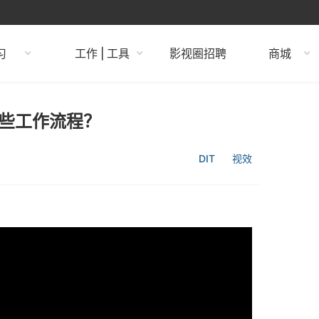
习
工作 | 工具
影视圈招聘
商城
哪些工作流程？
DIT
视效