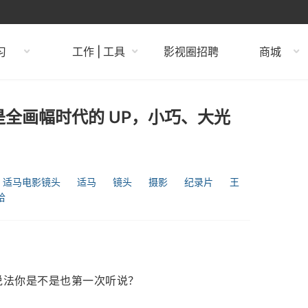
习
工作 | 工具
影视圈招聘
商城
全画幅时代的 UP，小巧、大光
适马电影镜头
适马
镜头
摄影
纪录片
王
哈
个说法你是不是也第一次听说？