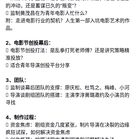
的冲动，还是蓄谋已久的“叛变”？
 监制黄茂昌在为青年电影人忙什么？
附：走进电影行业的契机？人生第一部入坑电影艺术的作
品。
2、电影节创投幕后：
 电影节创投打法：是乱拳打死老师傅？还是讲究策略精
准投放？
 适合青年导演创投平台分享
3、团队：
 监制谈幕后团队的支撑：廖庆松、杜笃之、梅峰、小河
 导演谈剧组团队的搭建：主演李淳黄璐邀约及小演员的
寻找
4、制作过程：
 资金焦虑：剧组资金几度紧张，制片导演在决裂的边缘
疯狂试探，如何解决资金焦虑