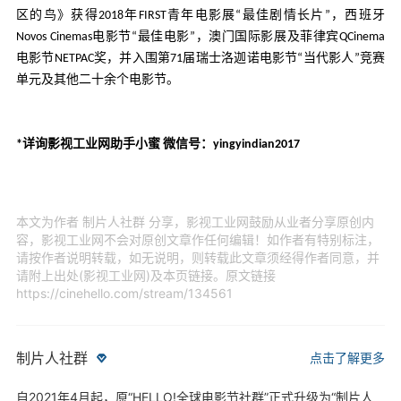
区的鸟》获得2018年FIRST青年电影展“最佳剧情长片”，西班牙
Novos Cinemas电影节“最佳电影”，澳门国际影展及菲律宾QCinema
电影节NETPAC奖，并入围第71届瑞士洛迦诺电影节“当代影人”竞赛
单元及其他二十余个电影节。
*详询影视工业网助手小蜜 微信号：yingyindian2017
本文为作者 制片人社群 分享，影视工业网鼓励从业者分享原创内
容，影视工业网不会对原创文章作任何编辑！如作者有特别标注，
请按作者说明转载，如无说明，则转载此文章须经得作者同意，并
请附上出处(影视工业网)及本页链接。原文链接
https://cinehello.com/stream/134561
制片人社群
点击了解更多
自2021年4月起，原“HELLO!全球电影节社群”正式升级为“制片人