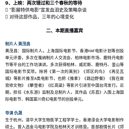
9、上映：两次错过和三个春秋的等待
 “影展特供电影”宣发血泪史及策略杂谈
 对待这部作品，三年的心境变化
二、本期直播嘉宾
制片人 黄茂昌
黄茂昌：国际制片人。上海国际电影节、香港HAF电影计划等创投
单元评委，多次在戛纳制片人交流会、柏林电影市场、鹿特丹电影
节等平台的工作坊演讲。多次获得柏林、威尼斯、鹿特丹、釜山等
国际电影节奖项。除将《第一次的离别》《郊区的鸟》《再见瓦
城》等影片推至A类电影节，也把《推拿》《路边野餐》《我在故
宫修文物》《攀登者》《红高粱》等影片引进至中国台湾发行。近
期，担任《水东游》监制及总制片人，其作品《苏荔》入围上海国
际电影节、韩国富川奇幻电影节的创投单元。
导演 仇晟
生于杭州，清华大学生物医学工程学学士，香港浸会大学电影制作
硕士。曾入选金马电影学院及柏林天才训练营。首部剧情长片《郊