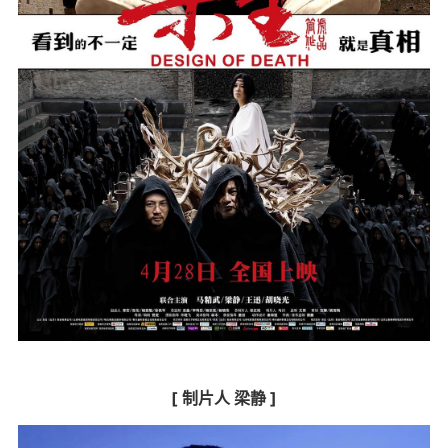
[ 制片人 梁静 ]