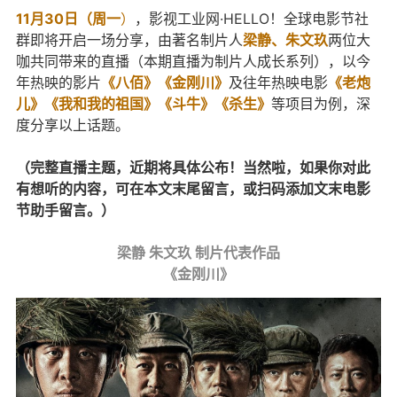
11月30日（周一
）
，影视工业网·HELLO！全球电影节社
群即将开启一场分享，由著名制片人
梁静、朱文玖
两位大
咖共同带来的直播（本期直播为制片人成长系列），以今
年热映的影片
《八佰》《金刚川》
及往年热映电影
《老炮
儿》《我和我的祖国》《斗牛》《杀生》
等项目为例，深
度分享以上话题。
（完整直播主题，近期将具体公布！当然啦，如果你对此
有想听的内容，可在本文末尾留言，或扫码添加文末电影
节助手留言。）
梁静 朱文玖 制片代表作品
《金刚川》