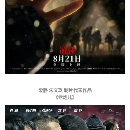
梁静 朱文玖 制片代表作品
《老炮儿》