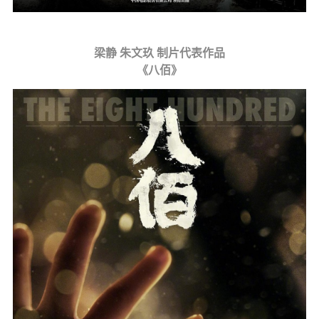
梁静 朱文玖 制片代表作品
《八佰》