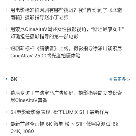
用电影标准拍网剧有哪些挑战？我们帮你问了《北辙
南辕》摄影指导赵小丁老师
用索尼CineAltaV阐述女性摄影视角，“斯坦尼康女王”
邓璐担任摄影指导的第一部电影
短剧新标杆《猎狼者》上线，摄影指导徐潇川谈索尼
CineAltaV 2500感光度拍摄体验
6K
查看更多 >
幕后专访丨宁浩宝马广告刷屏，摄影指导简立威说索
尼CineAltaV真香
6K电影级影像表现, 松下LUMIX S1H 最新样片
最新首款全画幅 6K 微单 松下 S1H 低照度测试-6k,
C4K, 1080