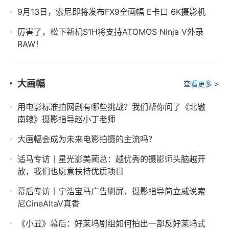
9月13日，索尼即将发布FX9全画幅 E卡口 6K摄影机
厉害了，松下新机S1H将支持ATOMOS Ninja V外录
RAW！
大画幅
查看更多 >
用电影标准拍网剧有哪些挑战？我们帮你问了《北辙
南辕》摄影指导赵小丁老师
大画幅会成为未来电影拍摄的主流吗？
适马专访丨星光影美蔺总：越优秀的摄影师头脑越开
放，我们也愿意扶持优质项目
幕后专访丨宁浩宝马广告刷屏，摄影指导简立威说索
尼CineAltaV真香
《小丑》幕后：好莱坞剧组如何拍出一部反好莱坞式