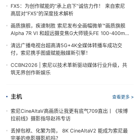
FX5：为创作赋能的“承上启下”诚信力作！ 来自索尼
高层对“FX5”的深度技术解析
画质旗舰，疾速制胜 索尼发布全画幅微单™画质旗舰
Alpha 7R VI 和超远摄变焦G大师镜头FE 100-400mm
F4.5 GM OSS
清远广播电视台超高清5G+4K全媒体转播车成功交
付，索尼携手图盛赋能融媒新引擎！
CCBN2026 | 索尼以技术革新驱动媒体行业升级，共
筑无界创作新娱乐
主机
查看更多 >
索尼CineAltaV高画质让我更有底气709直出丨《埃博
拉前线》摄影指导赵祎专访
丢掉包袱、化繁为简， 8K CineAltaV2 能成为索尼最
完美的电影摄影机吗？