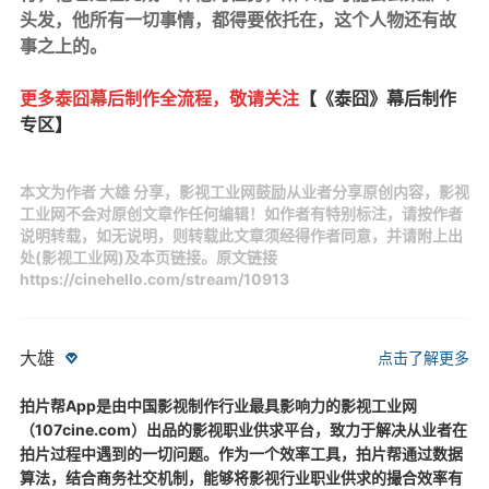
头发，他所有一切事情，都得要依托在，这个人物还有故
事之上的。
更多泰囧幕后制作全流程
，敬请关注
【《泰囧》幕后制作
专区】
本文为作者 大雄 分享，影视工业网鼓励从业者分享原创内容，影视
工业网不会对原创文章作任何编辑！如作者有特别标注，请按作者
说明转载，如无说明，则转载此文章须经得作者同意，并请附上出
处(影视工业网)及本页链接。原文链接
https://cinehello.com/stream/10913
大雄
点击了解更多
拍片帮App是由中国影视制作行业最具影响力的影视工业网
（107cine.com）出品的影视职业供求平台，致力于解决从业者在
拍片过程中遇到的一切问题。作为一个效率工具，拍片帮通过数据
算法，结合商务社交机制，能够将影视行业职业供求的撮合效率有