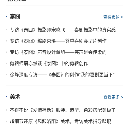
泰囧
查看更多 >
专访《泰囧》摄影师宋晓飞——喜剧摄影中的真实感
专访《泰囧》编剧束焕——尊重喜剧类型片创作
专访《泰囧》声音设计董旭——笑声是会传染的
剪辑师屠亦然谈《泰囧》中的剪辑创作
徐峥深度专访——《泰囧》的创作“我的喜剧更当下”
美术
查看更多 >
不得不说《爱情神话》服装、造型、色彩搭配美极了
超细节还原《风起洛阳》美术，专访美术指导邸琨