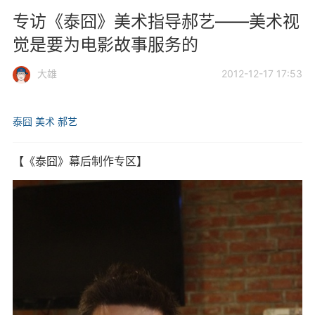
专访《泰囧》美术指导郝艺——美术视
觉是要为电影故事服务的
大雄
2012-12-17 17:53
泰囧
美术
郝艺
【《泰囧》幕后制作专区】