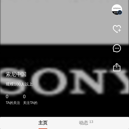
V
索尼中国
规模100人以上
0
0
TA的关注
关注TA的
13
主页
动态