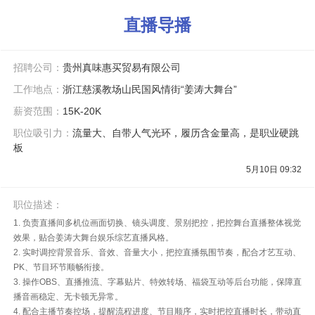
直播导播
招聘公司：
贵州真味惠买贸易有限公司
工作地点：
浙江慈溪教场山民国风情街“姜涛大舞台”
薪资范围：
15K-20K
职位吸引力：
流量大、自带人气光环，履历含金量高，是职业硬跳
板
5月10日 09:32
职位描述：
1. 负责直播间多机位画面切换、镜头调度、景别把控，把控舞台直播整体视觉
效果，贴合姜涛大舞台娱乐综艺直播风格。
2. 实时调控背景音乐、音效、音量大小，把控直播氛围节奏，配合才艺互动、
PK、节目环节顺畅衔接。
3. 操作OBS、直播推流、字幕贴片、特效转场、福袋互动等后台功能，保障直
播音画稳定、无卡顿无异常。
4. 配合主播节奏控场，提醒流程进度、节目顺序，实时把控直播时长，带动直