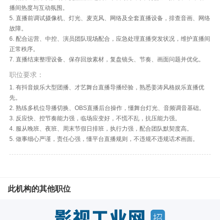
播间热度与互动氛围。
5. 直播前调试摄像机、灯光、麦克风、网络及全套直播设备，排查音画、网络
故障。
6. 配合运营、中控、演员团队现场配合，应急处理直播突发状况，维护直播间
正常秩序。
7. 直播结束整理设备、保存回放素材，复盘镜头、节奏、画面问题并优化。
职位要求：
1. 有抖音娱乐大型团播、才艺舞台直播导播经验，熟悉姜涛风格娱乐直播优
先。
2. 熟练多机位导播切换、OBS直播后台操作，懂舞台灯光、音频调音基础。
3. 反应快、控节奏能力强，临场应变好，不慌不乱，抗压能力强。
4. 服从晚班、夜班、周末节假日排班，执行力强，配合团队默契度高。
5. 做事细心严谨，责任心强，懂平台直播规则，不违规不违规话术画面。
此机构的其他职位