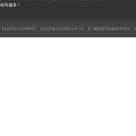
动等服务！
【京ICP证140369号】
【京ICP备05039504号-5】
【广播电视节目制作许可证:（京