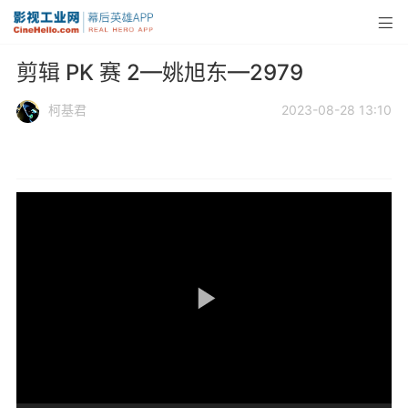
剪辑 PK 赛 2—姚旭东—2979
柯基君
2023-08-28 13:10