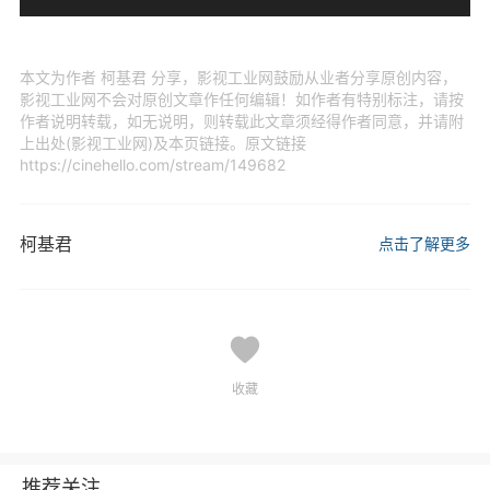
本文为作者 柯基君 分享，影视工业网鼓励从业者分享原创内容，
影视工业网不会对原创文章作任何编辑！如作者有特别标注，请按
作者说明转载，如无说明，则转载此文章须经得作者同意，并请附
上出处(影视工业网)及本页链接。原文链接
https://cinehello.com/stream/149682
柯基君
点击了解更多
收藏
推荐关注