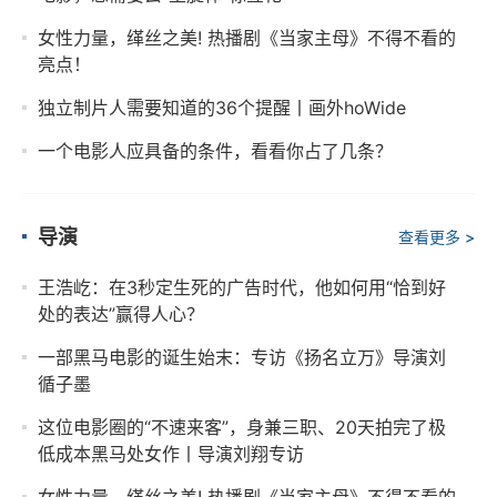
女性力量，缂丝之美! 热播剧《当家主母》不得不看的
亮点！
独立制片人需要知道的36个提醒丨画外hoWide
一个电影人应具备的条件，看看你占了几条？
导演
查看更多 >
王浩屹：在3秒定生死的广告时代，他如何用“恰到好
处的表达”赢得人心？
一部黑马电影的诞生始末：专访《扬名立万》导演刘
循子墨
这位电影圈的“不速来客”，身兼三职、20天拍完了极
低成本黑马处女作丨导演刘翔专访