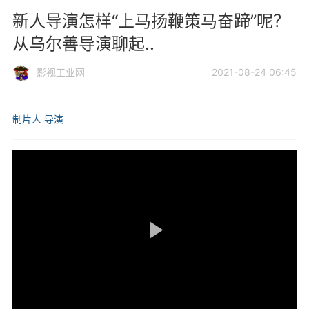
新人导演怎样“上马扬鞭策马奋蹄”呢？
从乌尔善导演聊起..
影视工业网
2021-08-24 06:45
制片人
导演