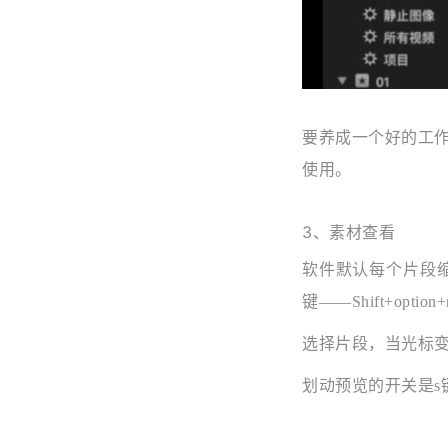
要养成一个好的工
使用。
3、素材查看
软件默认每个片段
键——Shift+option+
选择片段，当光标
划动预览的开关是s