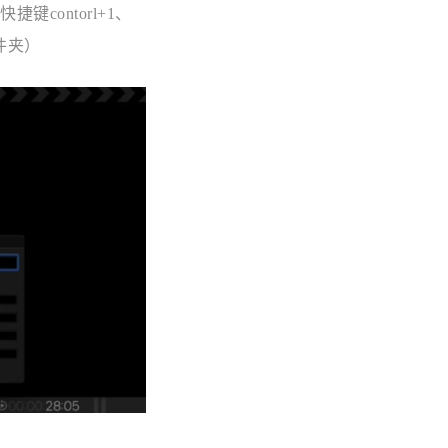
ontorl+1、
件夹）