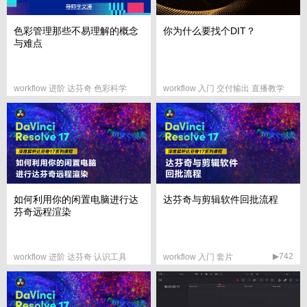
色彩管理那些不易理解的概念
你为什么要找个DIT？
与难点
workflow 进阶 达芬奇 色彩科学
workflow 入门 交付输出 直播教学
▶1023
▶440
如何利用你的闲置电脑进行达
达芬奇与剪辑软件回批流程
芬奇远程渲染
▶742
workflow 进阶 达芬奇 认识工具
workflow 入门 套片
▶215