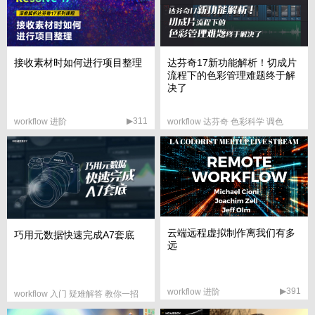
接收素材时如何进行项目整理
达芬奇17新功能解析！切成片
流程下的色彩管理难题终于解
决了
▶311
workflow 进阶
workflow 达芬奇 色彩科学 调色
▶637
云端远程虚拟制作离我们有多
巧用元数据快速完成A7套底
远
▶391
workflow 进阶
workflow 入门 疑难解答 教你一招
▶1075