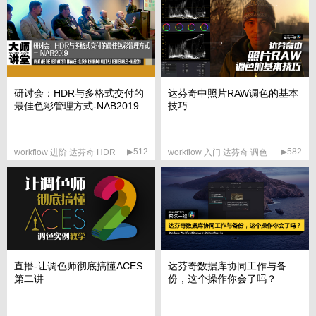
研讨会：HDR与多格式交付的
达芬奇中照片RAW调色的基本
最佳色彩管理方式-NAB2019
技巧
▶512
▶582
workflow 进阶 达芬奇 HDR
workflow 入门 达芬奇 调色
直播-让调色师彻底搞懂ACES
达芬奇数据库协同工作与备
第二讲
份，这个操作你会了吗？