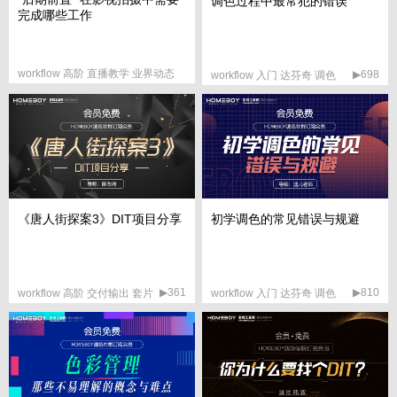
调色过程中最常犯的错误
完成哪些工作
workflow 高阶 直播教学 业界动态
▶698
workflow 入门 达芬奇 调色
▶304
《唐人街探案3》DIT项目分享
初学调色的常见错误与规避
▶361
▶810
workflow 高阶 交付输出 套片
workflow 入门 达芬奇 调色