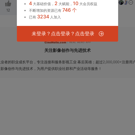
4
2
10
大基础价值，
大赋能，
大会员权益
746 个
12
关注作者
分享
不断增加的资源已有
3234
已有
人加入
未登录？点击登录？点击登录
关注影像创作与先进技术
者的职业成长平台，专注连接和服务影视工业·幕后英雄；超过2,000,000+注册用户
注影像创作与先进技术，为用户提供职业社群和产业活动等服务！