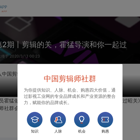
E第2期丨剪辑的关，霍猛导演和你一起过
传于 2020/3/13 00:23
入中国剪辑师社群
中国剪辑师社群
为你提供知识、人脉、机会、购惠四大价值，通
过影视工业网的专业品牌成长和产业资源的整合
霍猛做客第 2 期中国剪辑师社群直播 Live ，分享《过昭
力，赋能你的品牌成长。
师社群会员可见。
知识
人脉
机会
购惠