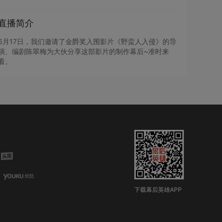
直播简介
6月17日，我们邀请了金爵奖入围影片《野蛮人入侵》的导
演、编剧陈翠梅为大伙分享这部影片的制作幕后~准时来
看。
下载幕后英雄APP