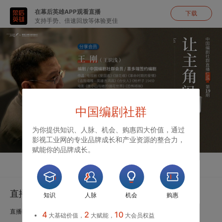
在幕后英雄APP观看直播
下载
支持手势、倍速回放等体验更佳
中国编剧社群
为你提供知识、人脉、机会、购惠四大价值，通过
影视工业网的专业品牌成长和产业资源的整合力，
赋能你的品牌成长。
直播
聊天
直播|王刚：让主角闪闪发光
知识
人脉
机会
购惠
直播时间：2021.01.08 19:30-21:00
4
2
10
大基础价值，
大赋能，
大会员权益