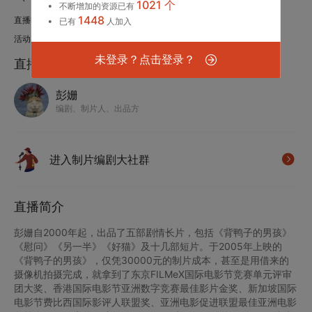
1021 个
不断增加的资源已有
1448
直播时间：2020.03.29 15:00-19:00
已有
人加入
活动期数：制片编剧大社群 第6期
未登录？点击登录？
直播嘉宾
彭姗
编剧、制片人、出品方
进入制片编剧大社群
直播简介
彭姗自2000年起，出品了五部剧情长片，包括《背鸭子的男孩》
《慰问》《另一半》《好猫》及十几部短片。于2005年上映的
《背鸭子的男孩》，仅凭30000元的制片成本，甚至是用借来的
摄像机拍摄完成，就拿到了东京FILMeX国际电影节竞赛单元评审
团大奖、香港国际电影节亚洲数字竞赛最佳影片金奖、新加坡国际
电影节费比西国际影评人联盟奖、亚洲电影促进联盟最佳亚洲电影