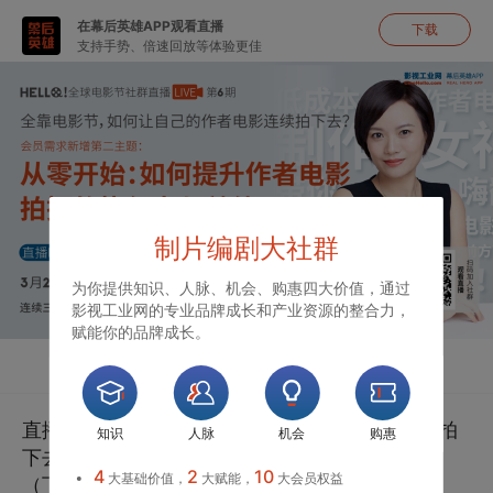
在幕后英雄APP观看直播
下载
支持手势、倍速回放等体验更佳
制片编剧大社群
为你提供知识、人脉、机会、购惠四大价值，通过
影视工业网的专业品牌成长和产业资源的整合力，
赋能你的品牌成长。
直播
聊天
直播｜全靠电影节，如何让自己的作者电影连续拍
知识
人脉
机会
购惠
下去？-彭姗-从零开始：如何提升作者电影拍摄
4
2
10
大基础价值，
大赋能，
大会员权益
（下）