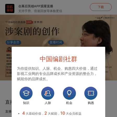
在幕后英雄APP观看直播
下载
支持手势、倍速回放等体验更佳
中国编剧社群
为你提供知识、人脉、机会、购惠四大价值，通过
影视工业网的专业品牌成长和产业资源的整合力，
赋能你的品牌成长。
直播
聊天
直播|桑吉：涉案剧的创作
知识
人脉
机会
购惠
直播时间：2020.09.04 19:30-23:00
4
2
10
大基础价值，
大赋能，
大会员权益