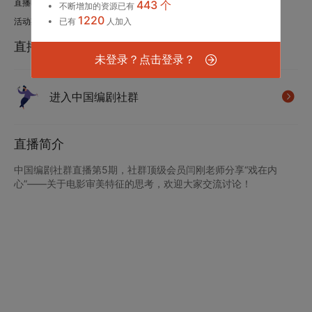
直播时间：2020.06.05 19:30-21:30
443 个
不断增加的资源已有
1220
活动期数：中国编剧社群 第5期
已有
人加入
直播嘉宾
未登录？点击登录？
进入中国编剧社群
直播简介
中国编剧社群直播第5期，社群顶级会员闫刚老师分享“戏在内
心”——关于电影审美特征的思考，欢迎大家交流讨论！