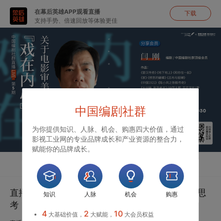
在幕后英雄APP观看直播
下载
支持手势、倍速回放等体验更佳
中国编剧社群
为你提供知识、人脉、机会、购惠四大价值，通过
影视工业网的专业品牌成长和产业资源的整合力，
赋能你的品牌成长。
直播
聊天
直播|闫刚：“戏在内心”——关于电影审美特征的思
知识
人脉
机会
购惠
考
4
2
10
大基础价值，
大赋能，
大会员权益