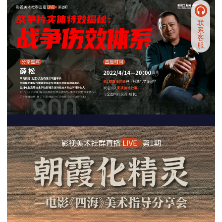
联
系
客
服