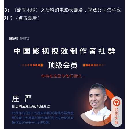
3）《流浪地球》之后科幻电影大爆发，视效公司怎样应
对？
（点击观看）
联
系
客
服