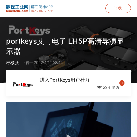
下载
portkeys艾肯电子 LH5P高清导演显
示器
柠檬茶
上传于 2022/4/12 08:44
进入PortKeys用户社群
已有 55 个资源