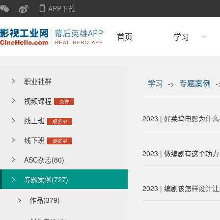
APP下载
首页
学习
职业社群

学习
专题案例
->
-
视频课程

免费
2023 | 好莱坞电影为
线上班

报名中
线下班

报名中
2023 | 做编剧有这个
ASC杂志(80)

专题案例(727)

2023 | 编剧该怎样设计
作品(379)
