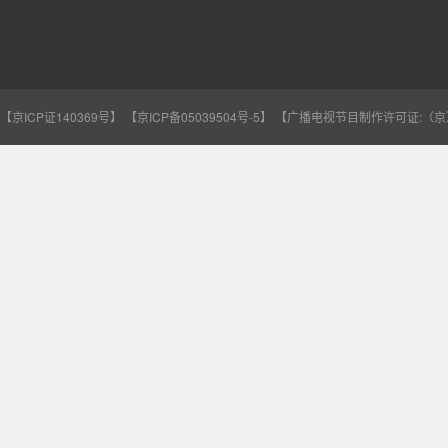
【京ICP证140369号】
【京ICP备05039504号-5】
【广播电视节目制作许可证:（京）