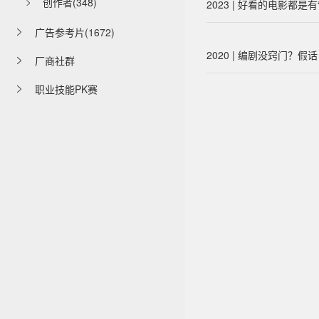
创作者(348)
2023 | 好看的电影都

广告参考片(1672)

2020 | 编剧没窍门？假
厂商社群

职业技能PK赛
