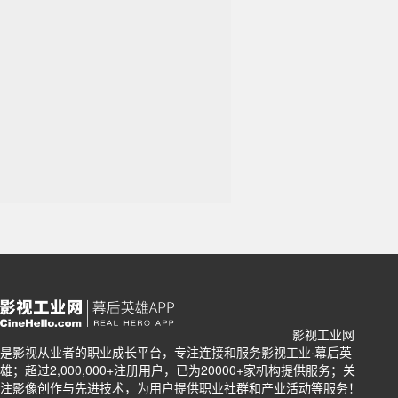
影视工业网
关注影像创作与先进技术
是影视从业者的职业成长平台，专注连接和服务影视工业·幕后英
雄；超过2,000,000+注册用户，已为20000+家机构提供服务；关
注影像创作与先进技术，为用户提供职业社群和产业活动等服务！