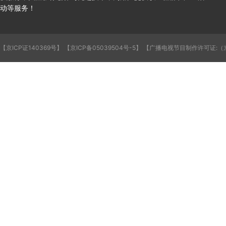
动等服务！
【京ICP证140369号】
【京ICP备05039504号-5】
【广播电视节目制作许可证:（京