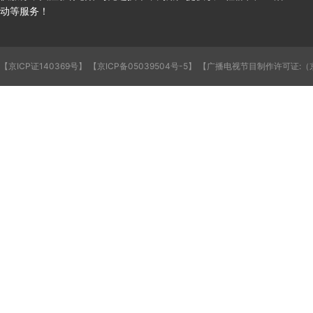
动等服务！
【京ICP证140369号】
【京ICP备05039504号-5】
【广播电视节目制作许可证:（京